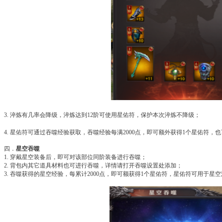
3. 淬炼有几率会降级，淬炼达到12阶可使用星佑符，保护本次淬炼不降级；
4. 星佑符可通过吞噬经验获取，吞噬经验每满2000点，即可额外获得1个星佑符，
四．
星空吞噬
1. 穿戴星空装备后，即可对该部位同阶装备进行吞噬；
2. 背包内其它道具材料也可进行吞噬，详情请打开吞噬设置处添加；
3. 吞噬获得的星空经验，每累计2000点，即可额获得1个星佑符，星佑符可用于星