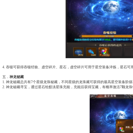
4. 吞噬可获得吞噬经验、虚空碎片、星石，虚空碎片可用于星空装备淬炼，星石可
五．
神龙秘藏
1. 神龙秘藏总共有7个星级龙珠秘藏，不同星级的龙珠藏可获得的最高星空装备阶
2. 神龙秘藏寻宝，通过星石给黯淡星珠充能，充能后获得宝藏，有概率激活7颗龙