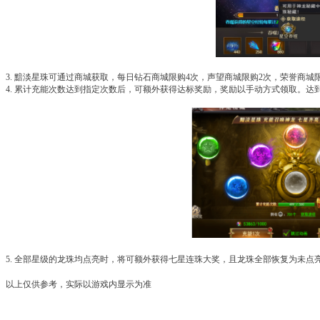
3. 黯淡星珠可通过商城获取，每日钻石商城限购4次，声望商城限购2次，荣誉商城
4. 累计充能次数达到指定次数后，可额外获得达标奖励，奖励以手动方式领取。
5. 全部星级的龙珠均点亮时，将可额外获得七星连珠大奖，且龙珠全部恢复为未点
以上仅供参考，实际以游戏内显示为准