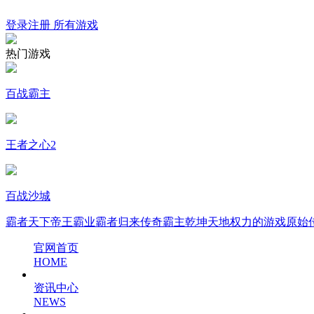
登录
注册
所有游戏
热门游戏
百战霸主
王者之心2
百战沙城
霸者天下
帝王霸业
霸者归来
传奇霸主
乾坤天地
权力的游戏
原始
官网首页
HOME
资讯中心
NEWS